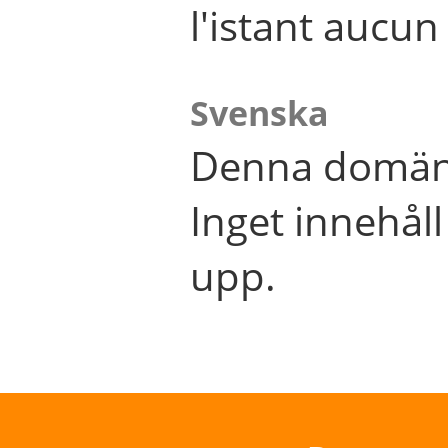
l'istant aucu
Svenska
Denna domän 
Inget innehål
upp.